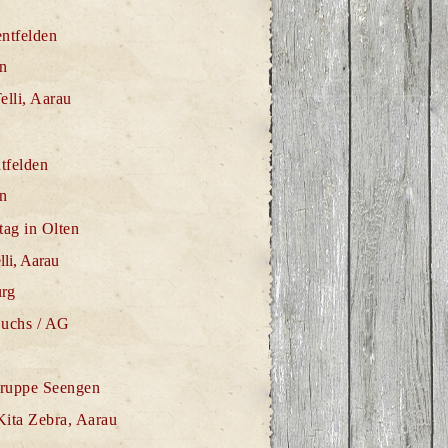
ntfelden
en
elli, Aarau
tfelden
en
tag in Olten
lli, Aarau
urg
Buchs / AG
gruppe Seengen
ita Zebra, Aarau