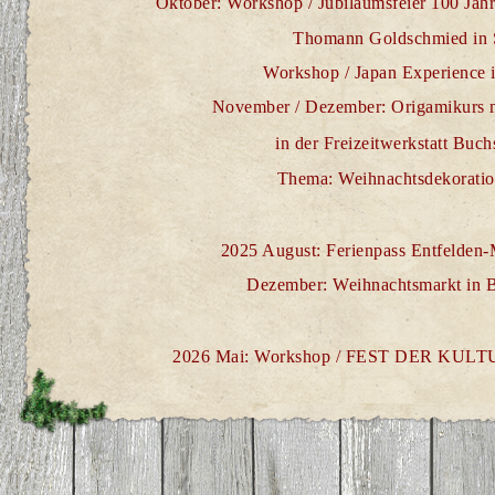
Oktober: Workshop / Jubiläumsfeier 100 Ja
Thomann Goldschmied in 
Workshop / Japan Experience 
November / Dezember:
Origamikurs 
in der Freizeitwerkstatt Buc
Thema: Weihnachtsdekorati
2025 August: Ferienpass Entfeld
Dezember:
Weihnachtsmarkt
in 
2026 Mai: Workshop / FEST DER KULT