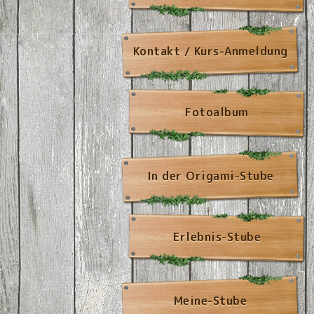
Kontakt / Kurs-Anmeldung
Fotoalbum
In der Origami-Stube
Erlebnis-Stube
Meine-Stube