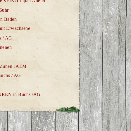
hre SEIKO Japan Abend
Suhr
in Baden
mit
Erwachsene
hs / AG
onenen
en-Muhen JAEM
Buchs / AG
UREN in Buchs /AG