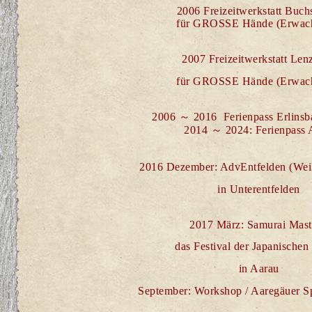
2006 Freizeitwerkstatt Buch
für GROSSE Hände (Erwac
2007 Freizeitwerkstatt Len
für GROSSE Hände (Erwac
2006
～
2016
Ferienpass
Erlins
2014
～
2024:
Ferienpass
2016 Dezember: AdvEntfelden
(Wei
in Unterentfelden
2017 März: Samurai Mast
das Festival der Japanischen
in Aarau
September: Workshop / Aaregäuer Sp