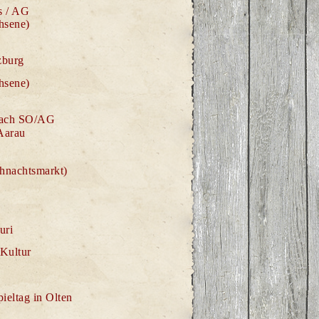
s / AG
hsene)
zburg
hsene)
bach SO/AG
Aarau
hnachtsmarkt)
uri
 Kultur
ieltag in Olten