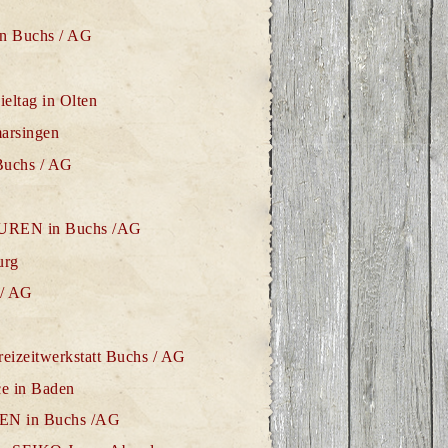
in Buchs / AG
eltag in Olten
marsingen
Buchs / AG
TUREN in Buchs /AG
urg
 / AG
reizeitwerkstatt Buchs / AG
ce in Baden
EN in Buchs /AG